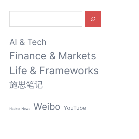
Search
AI & Tech
Finance & Markets
Life & Frameworks
施思笔记
Weibo
YouTube
Hacker News