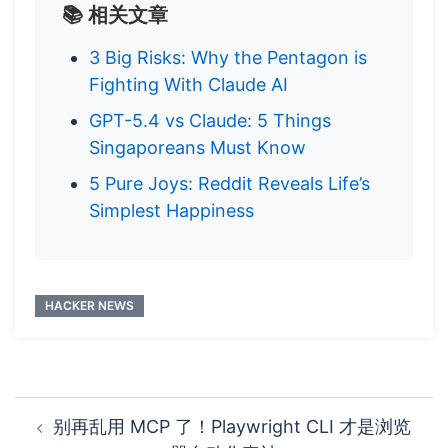
📚 相关文章
3 Big Risks: Why the Pentagon is
Fighting With Claude AI
GPT-5.4 vs Claude: 5 Things
Singaporeans Must Know
5 Pure Joys: Reddit Reveals Life’s
Simplest Happiness
HACKER NEWS
Post
别再乱用 MCP 了！Playwright CLI 才是浏览
navigation